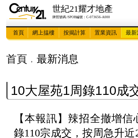
世紀21耀才地產
牌照號碼:/SPOB編號：C-073656-A000
首頁
網上揾樓
按揭計算
置業資訊
最新
首頁
最新消息
10大屋苑1周錄110成交
【本報訊】辣招全撤增信
錄110宗成交，按周急升近