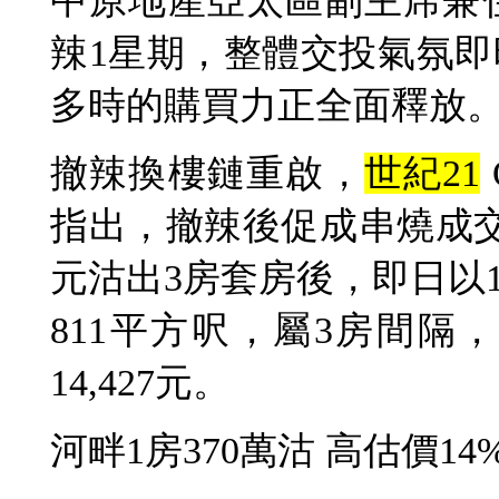
中原地產亞太區副主席兼
辣1星期，整體交投氣氛
多時的購買力正全面釋放
撤辣換樓鏈重啟，
世紀21
指出，撤辣後促成串燒成交
元沽出3房套房後，即日以1
811平方呎，屬3房間
14,427元。
河畔1房370萬沽 高估價14