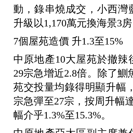
動，錄串燒成交，小西灣
升級以1,170萬元換海景3
7個屋苑造價 升1.3至15%
中原地產10大屋苑於撤辣
29宗急增近2.8倍。除了
苑交投量均錄得明顯升幅
宗急彈至27宗，按周升幅達
幅介乎1.3%至15.3%。