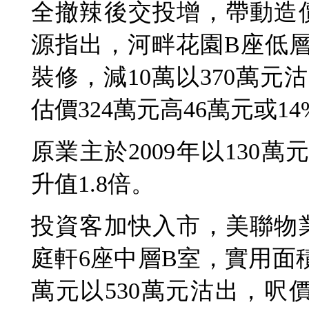
全撤辣後交投增，帶動造
源指出，河畔花園B座低層
裝修，減10萬以370萬元
估價324萬元高46萬元或14
原業主於2009年以130
升值1.8倍。
投資客加快入市，美聯物
庭軒6座中層B室，實用面積
萬元以530萬元沽出，呎價