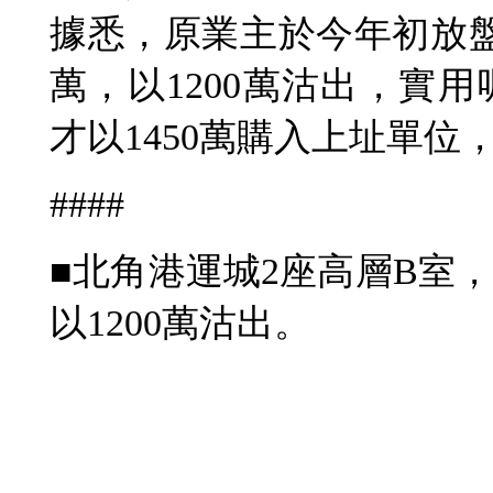
據悉，原業主於今年初放盤求
萬，以1200萬沽出，實用呎
才以1450萬購入上址單位
####
■北角港運城2座高層B室，
以1200萬沽出。