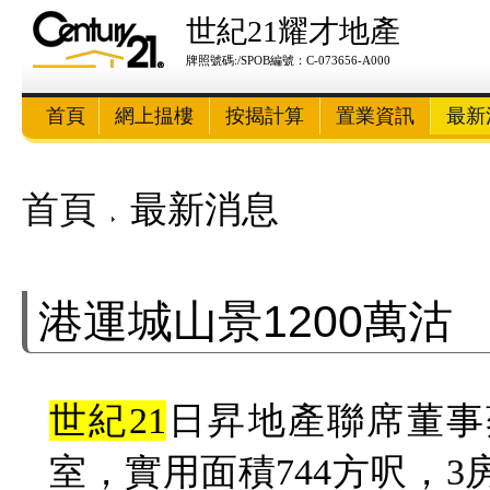
世紀21耀才地產
牌照號碼:/SPOB編號：C-073656-A000
首頁
網上揾樓
按揭計算
置業資訊
最新
首頁
最新消息
港運城山景1200萬沽
世紀21
日昇地產聯席董事
室，實用面積744方呎，